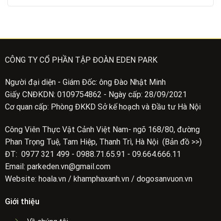
CÔNG TY CỔ PHẦN TẬP ĐOÀN EDEN PARK
Người đại diện - Giám Đốc: ông Đào Nhật Minh
Giấy CNĐKDN: 0109754862 - Ngày cấp: 28/09/2021
Cơ quan cấp: Phòng ĐKKD Sở kế hoạch và Đầu tư Hà Nội
Công Viên Thực Vật Cảnh Việt Nam- ngõ 168/80, đường
Phan Trọng Tuệ, Tam Hiệp, Thanh Trì, Hà Nội (Bản đồ >>)
ĐT: 0977 321 499 - 0988.71.65.91 - 09.664.666.11
Email: parkeden.vn@gmail.com
Website: hoala.vn / khamphaxanh.vn / dogosanvuon.vn
Giới thiệu