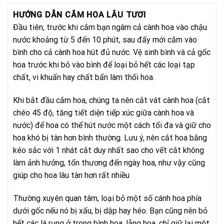
950.000₫.
HƯỚNG DẪN CẮM HOA LÂU TƯƠI
Đầu tiên, trước khi cắm bạn ngâm cả cành hoa vào chậu
nước khoảng từ 5 đến 10 phút, sau đấy mới cắm vào
bình cho cả cành hoa hút đủ nước. Vệ sinh bình và cả gốc
hoa trước khi bỏ vào bình để loại bỏ hết các loại tạp
chất, vi khuẩn hay chất bẩn làm thối hoa.
Khi bắt đầu cắm hoa, chúng ta nên cắt vát cành hoa (cắt
chéo 45 độ, tăng tiết diện tiếp xúc giữa cành hoa và
nước) để hoa có thể hút nước một cách tối đa và giữ cho
hoa khó bị tàn hơn bình thường. Lưu ý, nên cắt hoa bằng
kéo sắc với 1 nhát cắt duy nhất sao cho vết cắt không
làm ảnh hưởng, tổn thương đến ngày hoa, như vậy cũng
giúp cho hoa lâu tàn hơn rất nhiều
Thường xuyên quan tâm, loại bỏ một số cánh hoa phía
dưới gốc nếu nó bị xấu, bị dập hay héo. Bạn cũng nên bỏ
hết các lá rụng ở trong bình hoa, lẵng hoa, chỉ giữ lại một